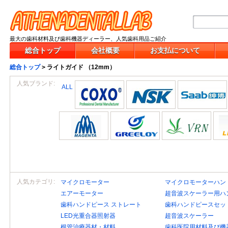
最大の歯科材料及び歯科機器ディーラー、人気歯科用品ご紹介
総合トップ
会社概要
お支払について
総合トップ
>
ライトガイド （12mm）
人気ブランド:
ALL
人気カテゴリ:
マイクロモーター
マイクロモーターハン
エアーモーター
超音波スケーラー用ハ
歯科ハンドピース ストレート
歯科ハンドピースセッ
LED光重合器照射器
超音波スケーラー
根管治療器材・材料
歯科医院用材料及び機