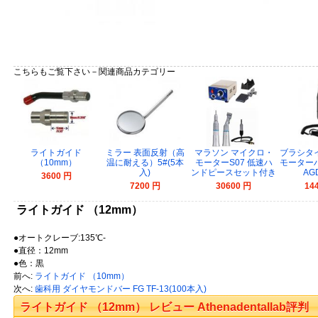
こちらもご覧下さい－関連商品カテゴリー
ライトガイド
ミラー 表面反射（高
マラソン マイクロ・
ブラシタ
（10mm）
温に耐える）5#(5本
モーターS07 低速ハ
モーター
入)
ンドピースセット付き
AG
3600 円
7200 円
30600 円
14
ライトガイド （12mm）
●オートクレーブ:135℃-
●直径：12mm
●色：黒
前へ:
ライトガイド （10mm）
次へ:
歯科用 ダイヤモンドバー FG TF-13(100本入)
ライトガイド （12mm） レビュー Athenadentallab評判