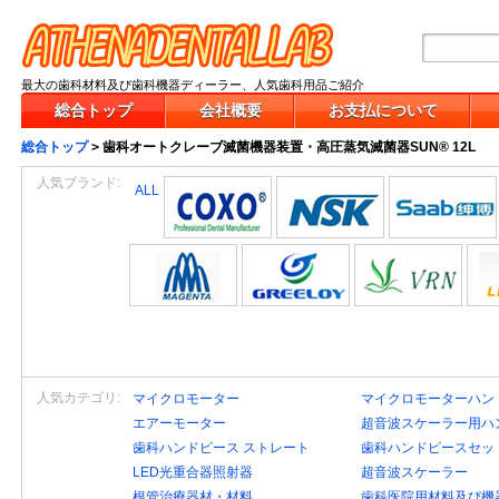
最大の歯科材料及び歯科機器ディーラー、人気歯科用品ご紹介
総合トップ
会社概要
お支払について
総合トップ
>
歯科オートクレーブ滅菌機器装置・高圧蒸気滅菌器SUN® 12L
人気ブランド:
ALL
人気カテゴリ:
マイクロモーター
マイクロモーターハン
エアーモーター
超音波スケーラー用ハ
歯科ハンドピース ストレート
歯科ハンドピースセッ
LED光重合器照射器
超音波スケーラー
根管治療器材・材料
歯科医院用材料及び機