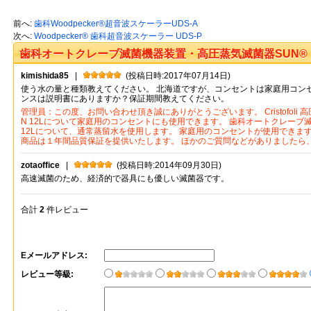
前へ:
歯科Woodpecker®超音波スケーラーUDS-A
次へ:
Woodpecker® 歯科超音波スケーラー UDS-P
歯科オートクレーブ滅菌機器装置・高圧蒸気滅菌器SUN® 1
kimishida85
|
(投稿日時:2017年07月14日)
ー Athenadentallab評判
使う水の量と種類教えてください。 北海道ですが、コンセントは家庭用コン
ンスは説明書にありますか？保証期間教えてください。
管理員：
この度、お問い合わせ頂き誠にありがとうございます。 Cristofoli 高
N 12Lについて家庭用のコンセントにも使用できます。 歯科オートクレーブ
12Lについて、通常蒸留水を使用します。 家庭用のコンセントが使用できま
商品は１年間品質保証を提供いたします。 ほかのご質問などがありましたら
zotaoffice
|
(投稿日時:2014年09月30日)
高速滅菌のため、経済的で器具にも優しい滅菌器です。
合計
2
件レビュー
Eメールアドレス:
レビュー等級: