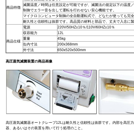
滅菌温度／時間は任意設定が可能ですが、滅菌法の規定以下の温度
商品特徴
制御でエラー音を出して運転を行わせない安心機能です。
マイクロコンピュータ制御の全自動運転式で、どなたが使っても完
耐久性と信頼性は抜群です。高品質の材料と部品で、丈夫で入念に
電源
220V/50HZ±10％/110V/60HZ±10％
収容能力
12L
重量
45kg
商品仕様
缶内寸法
200x368mm
外寸法
650x520x500mm
高圧蒸気滅菌装置の商品画像
高圧蒸気滅菌器オートクレーブ12Lは耐久性と信頼性は抜群です。内部を高圧力
器、あるいはその装置を用いて行う処理のこと。