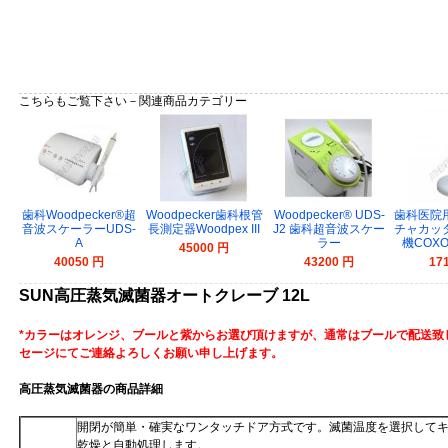
こちらもご覧下さい－関連商品カテゴリー
歯科Woodpecker®超
Woodpecker歯科根管
Woodpecker® UDS-
歯科医院
音波スケーラーUDS-
長測定器Woodpex III
J2 歯科超音波スケー
チャカッ
A
ラー
機COXO-
45000 円
40050 円
43200 円
17
SUN高圧蒸気滅菌器オートクレーブ 12L
*カラーはオレンジ、ブールと紫からお選び頂けますが、通常はブールで配送致
セージにてご連絡よろしくお願い申し上げます。
高圧蒸気滅菌器の商品詳細
開閉が簡単・確実なワンタッチドア方式です。滅菌温度を選択して
乾燥と自動処理します。