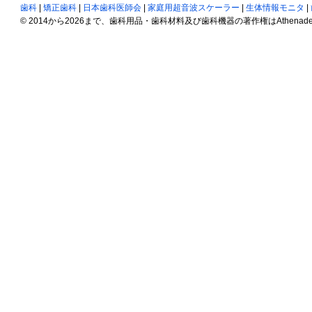
歯科
|
矯正歯科
|
日本歯科医師会
|
家庭用超音波スケーラー
|
生体情報モニタ
|
© 2014から2026まで、歯科用品・歯科材料及び歯科機器の著作権はAthenadent