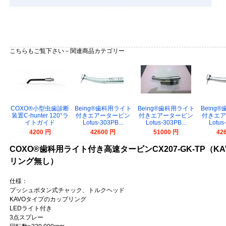
こちらもご覧下さい－関連商品カテゴリー
COXO®小型虫歯診断
Being®歯科用ライト
Being®歯科用ライト
Being
装置C-hunter 120°ラ
付きエアータービン
付きエアータービン
付きエア
イトガイド
Lotus-303PB...
Lotus-303PB...
Lotus
4200 円
42600 円
51000 円
42
COXO®歯科用ライト付き高速タービンCX207-GK-TP（
リング無し）
仕様：
プッシュボタン式チャック、トルクヘッド
KAVOタイプのカップリング
LEDライト付き
3点スプレー