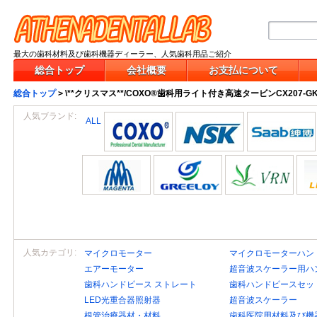
最大の歯科材料及び歯科機器ディーラー、人気歯科用品ご紹介
総合トップ
会社概要
お支払について
総合トップ
>
\**クリスマス**/COXO®歯科用ライト付き高速タービンCX207
人気ブランド:
ALL
人気カテゴリ:
マイクロモーター
マイクロモーターハン
エアーモーター
超音波スケーラー用ハ
歯科ハンドピース ストレート
歯科ハンドピースセッ
LED光重合器照射器
超音波スケーラー
根管治療器材・材料
歯科医院用材料及び機