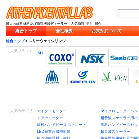
最大の歯科材料及び歯科機器ディーラー、人気歯科用品ご紹介
総合トップ
会社概要
お支払について
総合トップ
>
スリーウェイシリンジ
人気ブランド:
ALL
人気カテゴリ:
マイクロモーター
マイクロモーターハン
エアーモーター
超音波スケーラー用ハ
歯科ハンドピース ストレート
歯科ハンドピースセッ
LED光重合器照射器
超音波スケーラー
根管治療器材・材料
歯科医院用材料及び機