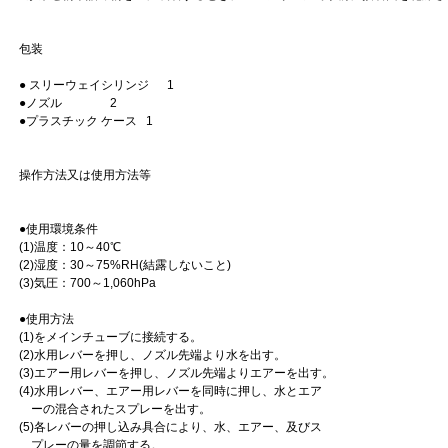
包装
● スリーウェイシリンジ 1
●ノズル 2
●プラスチック ケース 1
操作方法又は使用方法等
●使用環境条件
(1)温度：10～40℃
(2)湿度：30～75%RH(結露しないこと)
(3)気圧：700～1,060hPa
●使用方法
(1)をメインチューブに接続する。
(2)水用レバーを押し、ノズル先端より水を出す。
(3)エアー用レバーを押し、ノズル先端よりエアーを出す。
(4)水用レバー、エアー用レバーを同時に押し、水とエア
ーの混合されたスプレーを出す。
(5)各レバーの押し込み具合により、水、エアー、及びス
プレーの量を調節する。