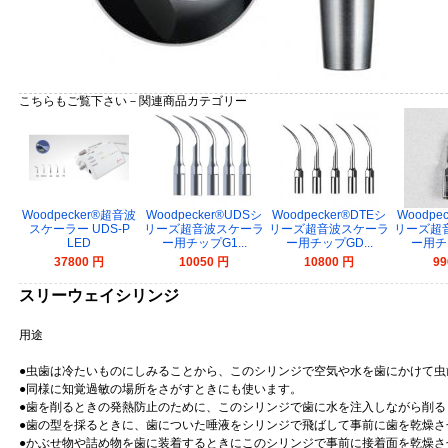
こちらもご覧下さい－関連商品カテゴリー
Woodpecker®超音波
Woodpecker®UDSシ
Woodpecker®DTEシ
Woodpe
スケーラー UDS-P
リーズ超音波スケーラ
リーズ超音波スケーラ
リーズ超
LED
ー用チップG1...
ー用チップGD...
ー用チッ
37800 円
10050 円
10800 円
99
スリーウェイシリンジ
用途
●虫歯は冷たいものにしみることから、このシリンジで空気や水を歯にかけて虫
●同様に知覚過敏の場所をさがすときにも使います。
●歯を削るときの発熱防止のために、このシリンジで歯に水を注入しながら削る
●歯の型を採るときに、歯についた唾液をシリンジで飛ばして事前に歯を乾燥さ
●かぶせ物や詰め物を歯に装着するときにこのシリンジで事前に接着面を乾燥さ