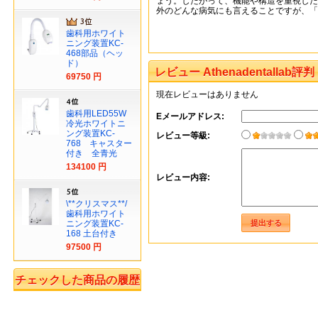
ょう。したがって、機能や構造を重視した
外のどんな病気にも言えることですが、「
歯科用ホワイト
ニング装置KC-
468部品（ヘッ
ド）
レビュー Athenadentallab評判
69750 円
現在レビューはありません
歯科用LED55W
Eメールアドレス:
冷光ホワイトニ
ング装置KC-
レビュー等級:
768 キャスター
付き 全青光
134100 円
レビュー内容:
\**クリスマス**/
歯科用ホワイト
ニング装置KC-
168 土台付き
97500 円
チェックした商品の履歴