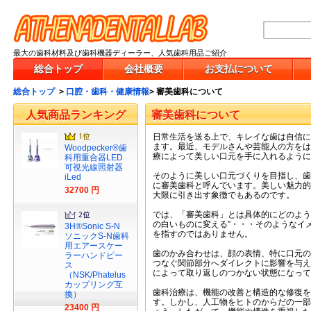
最大の歯科材料及び歯科機器ディーラー、人気歯科用品ご紹介
総合トップ
会社概要
お支払について
総合トップ
>
口腔・歯科・健康情報
>
審美歯科について
人気商品ランキング
審美歯科について
日常生活を送る上で、キレイな歯は自信に
ます。最近、モデルさんや芸能人の方をは
Woodpecker®歯
療によって美しい口元を手に入れるように
科用重合器LED
可視光線照射器
そのように美しい口元づくりを目指し、歯
iLed
に審美歯科と呼んでいます。美しい魅力的
32700 円
大限に引き出す象徴でもあるのです。
では、「審美歯科」とは具体的にどのよう
の白いものに変える”・・・そのようなイ
3H®Sonic S-N
を指すのではありません。
ソニックS-N歯科
用エアースケー
歯のかみ合わせは、顔の表情、特に口元の
ラーハンドピー
つなぐ関節部分へダイレクトに影響を与え
ス
によって取り返しのつかない状態になって
（NSK/Phatelus
カップリング互
歯科治療は、機能の改善と構造的な修復を
換）
す。しかし、人工物をヒトのからだの一部
23400 円