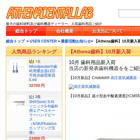
最大の歯科材料及び歯科機器ディーラー、人気歯科用品ご紹介
総合トップ
会社概要
お支払について
総合トップ
>
USER CENTER
>
最新活動お知らせ
>
【Athena歯科】10月新入
人気商品ランキング
【Athena歯科】10月新入荷
10月 歯科用品新入荷
Woodpecker®歯
当店の新発表
歯科機器
を
をご紹
科用重合器LED
可視光線照射器
【10月新品】Cristofoli®
高圧蒸気滅菌器
・
iLed
32700 円
【10月新品】超小型血中酸素濃度計CMS5
3H®Sonic S-N
ソニックS-N歯科
用エアースケー
ラーハンドピー
ス
（NSK/Phatelus
カップリング互
換）
23400 円