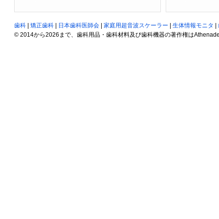
歯科
|
矯正歯科
|
日本歯科医師会
|
家庭用超音波スケーラー
|
生体情報モニタ
|
© 2014から2026まで、歯科用品・歯科材料及び歯科機器の著作権はAthenadent