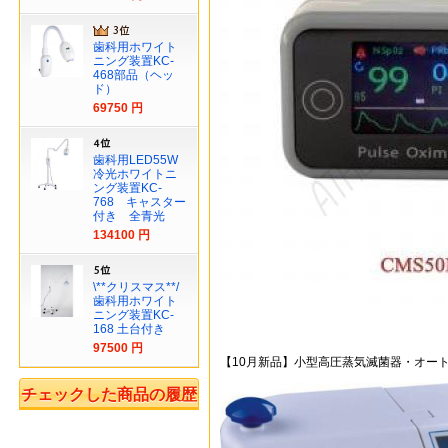
歯科用ホワイト
ニング装置KC-
468部品（ヘッ
ド）
69750 円
歯科用LED55W
冷光ホワイトニ
ング装置KC-
768 キャスター
付き 全青光
134100 円
\**クリスマス**/
歯科用ホワイト
ニング装置KC-
168 土台付き
97500 円
【10月新品】小型高圧蒸気滅菌器・オートク
チェックした商品の履歴