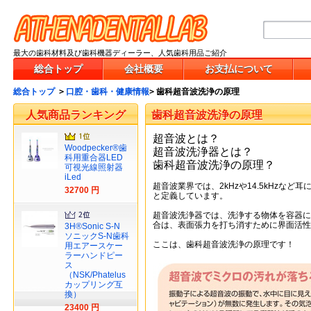
最大の歯科材料及び歯科機器ディーラー、人気歯科用品ご紹介
総合トップ
会社概要
お支払について
総合トップ
>
口腔・歯科・健康情報
>
歯科超音波洗浄の原理
人気商品ランキング
歯科超音波洗浄の原理
超音波とは？
Woodpecker®歯
超音波洗浄器とは？
科用重合器LED
歯科超音波洗浄の原理？
可視光線照射器
iLed
超音波業界では、2kHzや14.5kHz
32700 円
と定義しています。
超音波洗浄器では、洗浄する物体を容器に
合は、表面張力を打ち消すために界面活性
3H®Sonic S-N
ソニックS-N歯科
ここは、
歯科超音波洗浄
の原理です！
用エアースケー
ラーハンドピー
ス
（NSK/Phatelus
カップリング互
換）
23400 円