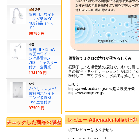
歯科用ホワイト
ニング装置KC-
468部品（ヘッ
ド）
69750 円
歯科用LED55W
冷光ホワイトニ
ング装置KC-
超音波でミクロの汚れが落ちるしくみ
768 キャスター
付き 全青光
振動子による超音波の振動で、水中に目に
その気泡（キャビテーション）がはじける
134100 円
粉砕して、布やブラシ、水流では落ちない
出典：
http://ja.wikipedia.org/wiki/超音波洗浄機
\**クリスマス**/
http://www.kaijo.co.jp/
歯科用ホワイト
ニング装置KC-
168 土台付き
97500 円
レビュー Athenadentallab評判
チェックした商品の履歴
現在レビューはありません