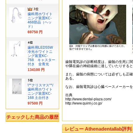
歯科用ホワイト
ニング装置KC-
468部品（ヘッ
ド）
69750 円
歯科用LED55W
冷光ホワイトニ
ング装置KC-
768 キャスター
歯髄電気診の診断精度は、歯髄の生死に関
付き 全青光
や隣在歯の神経線維に達していたりすると
134100 円
また、歯髄の病態については必ずしも正確
ある。
\**クリスマス**/
なお、歯髄電気診は心臓ペースメーカーを
歯科用ホワイト
ニング装置KC-
出典
168 土台付き
http://www.dental-plaza.com/
97500 円
http://www.quint-j.co.jp/
チェックした商品の履歴
レビュー Athenadentallab評判