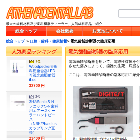
最大の歯科材料及び歯科機器ディーラー、人気歯科用品ご紹介
総合トップ
会社概要
お支払について
総合トップ
>
口腔・歯科・健康情報
>
電気歯髄診断器の臨床応用
人気商品ランキング
電気歯髄診断器の臨床応用
電気歯髄診断器を用いて、電導性媒体を付
させた痛みによって、歯髄の生死、病態を
Woodpecker®歯
科用重合器LED
ここは、電気歯髄診断器の臨床応用ご紹介
可視光線照射器
iLed
32700 円
3H®Sonic S-N
ソニックS-N歯科
用エアースケー
ラーハンドピー
ス
（NSK/Phatelus
カップリング互
換）
23400 円